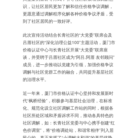
识，让社区居民更加了解和信任价格争议调解，
更愿意通过调解程序化解各种价格争议矛盾，受
到了社区居民的一致好评。
此次宣传活动结合长青社区的“大党委”联席会及
吕厝社区的“深化治理公益100”主题活动，厦门市
价格认证中心与长青社区开展“大党委”联席座
谈，并受聘于吕厝社区成为“阿吕.阿厝 友邻顾问”
成员，进一步推动以党建为引领，加强价格争议
调解与社区党群工作的融合，共同提升基层社区
的治理水平。
近一年来，厦门市价格认证中心坚持和发展新时
代“枫桥经验”，积极参与基层社会治理，在标准
化、规范化设立社区调解工作站的同时，根据各
社区所处区域和矛盾诉求不同，推动各具特色的
社区调解，如：长青社区党委与中心携手创建“红
色价调室”，将“价格调处站，和谐常相伴”列入居
民公约，真正发挥了“小调解大和谐”的基层优势