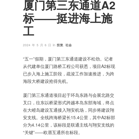
厦门第三东通道A2
标——挺进海上施
工
in
2024 年 5 月 6 日
投资
,
社会
“五一”假期，厦门第三东通道建设不松劲。记者
从代建单位厦门路桥工程公司获悉，项目A2标现
已步入海上施工阶段，疏浚工作加速推进，为跨
海段大桥建设抢得先机。
厦门第三东通道项目起于环岛东路与会展北路交
叉口，往东以桥梁形式跨越本岛东部海域，终点
在大嶝岛建设互通接入翔安机场，同步将建设翔
安支线。全线跨海桥梁长15.4公里，其中A2标部
分为4.14公里，该标段是联通主线与翔安支线的
“关键”——欧厝互通所在标段。