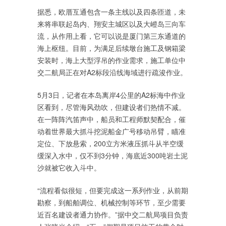
据悉，欧厝互通包含一条主线以及四条匝道，未
来将串联起岛内、翔安主城区以及大嶝岛三向车
流，从作用上看，它可以说是厦门第三东通道的
海上枢纽。目前，为满足后续墩台施工及钢箱梁
安装时，海上大型浮吊的作业需求，施工单位中
交二航局正在对A2标段沿线海域进行疏浚作业。
5月3日，记者在本岛离岸4公里的A2标海中作业
区看到，尽管海风劲吹，但建设者们热情不减。
在一阵阵汽笛声中，船员和工程师默契配合，催
动着世界最大抓斗挖泥船金广号移动吊臂，瞄准
定位、下放悬索，200立方米液压抓斗从半空缓
缓深入水中，仅不到3分钟，海底近300吨岩土泥
沙就被它收入斗中。
“流程看似很短，但要完成这一系列作业，从前期
勘察，到船舶调位、机械控制等环节，至少需要
近百名建设者通力协作。”据中交二航局项目负责