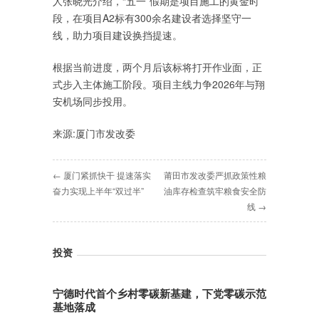
人张晓光介绍，“五一”假期是项目施工的黄金时
段，在项目A2标有300余名建设者选择坚守一
线，助力项目建设换挡提速。
根据当前进度，两个月后该标将打开作业面，正
式步入主体施工阶段。项目主线力争2026年与翔
安机场同步投用。
来源:厦门市发改委
← 厦门紧抓快干 提速落实
莆田市发改委严抓政策性粮
奋力实现上半年“双过半”
油库存检查筑牢粮食安全防
线 →
投资
宁德时代首个乡村零碳新基建，下党零碳示范
基地落成