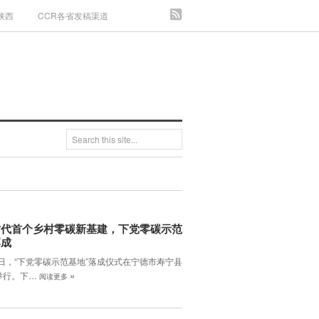
陕西
CCR各省发稿渠道
时代首个乡村零碳新基建，下党零碳示范
落成
3日，“下党零碳示范基地”落成仪式在宁德市寿宁县
»
举行。下…
阅读更多