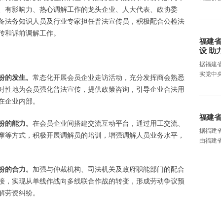
、有影响力、热心调解工作的龙头企业、人大代表、政协委
备法务知识人员及行业专家担任普法宣传员，积极配合公检法
传和诉前调解工作。
福建
设 助
据福建
实党中
纷的发生。
常态化开展会员企业走访活动，充分发挥商会熟悉
对性地为会员强化普法宣传，提供政策咨询，引导企业合法用
在企业内部。
福建
纷的能力。
在会员企业间搭建交流互动平台，通过用工交流、
据福建省
摩等方式，积极开展调解员的培训，增强调解人员业务水平，
由福建
纷的合力。
加强与仲裁机构、司法机关及政府职能部门的配合
接，实现从单线作战向多线联合作战的转变，形成劳动争议预
解劳资纠纷。