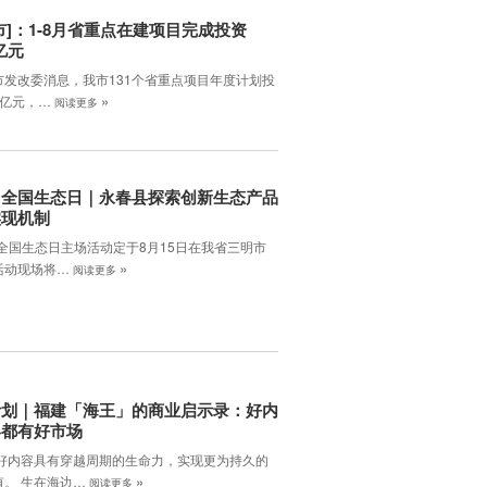
市]：1-8月省重点在建项目完成投资
3亿元
市发改委消息，我市131个省重点项目年度计划投
»
.4亿元，…
阅读更多
：全国生态日｜永春县探索创新生态产品
实现机制
年全国生态日主场活动定于8月15日在我省三明市
»
活动现场将…
阅读更多
计划｜福建「海王」的商业启示录：好内
终都有好市场
 好内容具有穿越周期的生命力，实现更为持久的
»
值。 生在海边…
阅读更多