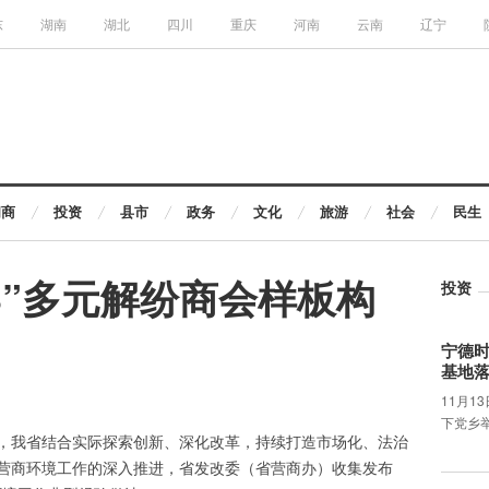
东
湖南
湖北
四川
重庆
河南
云南
辽宁
闽商
投资
县市
政务
文化
旅游
社会
民生
3”多元解纷商会样板构
投资
宁德
基地
11月1
下党乡
，我省结合实际探索创新、深化改革，持续打造市场化、法治
营商环境工作的深入推进，省发改委（省营商办）收集发布