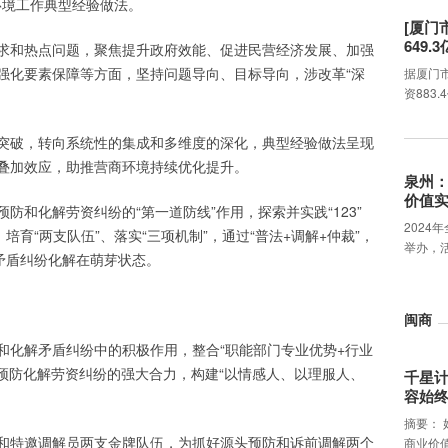
商环境工作典型经验做法。
[厦门
649.
求和热点问题，聚焦提升政府效能、促进民营经济发展、加强
强化要素保障等方面，坚持问题导向、目标导向，涉改革“深
据厦门
资883
突破，转向系统性的集成和多维度的深化，典型经验做法呈现
叠加效应，助推营商环境持续优化提升。
泉州
价值
防和化解劳资纠纷的“第一道防线”作用，探索并实践“123”
2024
培育“两支队伍”、落实“三项机制”，通过“普法+调解+仲裁”，
举办，
矛盾纠纷化解在萌芽状态。
闽商
和化解矛盾纠纷中的积极作用，整合“职能部门专业优势+行业
成预防化解劳资纠纷的强大合力，构建“以情感人、以理服人、
千星
容始
摘要：
和特邀调解员两支金牌队伍，为抓好源头预防和诉前调解两个
商业价