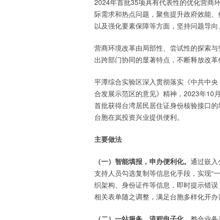
2024年首批35项具有代表性的优化营
际需求和热点问题，聚焦提升政府效能、
以及强化要素保障等方面，坚持问题导向、
营商环境改革由局部性、尝试性的探索与
出跨部门协同的显著特点，不断释放改革
平潭综合实验区深入贯彻落实《中共中央
合发展示范区的意见》精神，2023年1
首批获得台湾居民居住证身份核验接口的
台胞在岚投资兴业提供便利。
主要做法
（一）智能填报，申办便利化。
通过嵌入
支持人员勾选复制等信息化手段，实现“
织架构、身份证件等信息，即时提示错误
相关表单随之调整，满足台胞多样化开办需
（二）一站服务，流程电子化。
整合业务