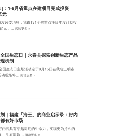
市]：1-8月省重点在建项目完成投资
3亿元
市发改委消息，我市131个省重点项目年度计划投
»
.4亿元，…
阅读更多
：全国生态日｜永春县探索创新生态产品
实现机制
年全国生态日主场活动定于8月15日在我省三明市
»
活动现场将…
阅读更多
计划｜福建「海王」的商业启示录：好内
终都有好市场
 好内容具有穿越周期的生命力，实现更为持久的
»
值。 生在海边…
阅读更多