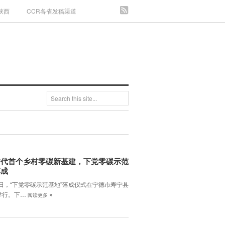
陕西
CCR各省发稿渠道
时代首个乡村零碳新基建，下党零碳示范
落成
3日，“下党零碳示范基地”落成仪式在宁德市寿宁县
»
举行。下…
阅读更多