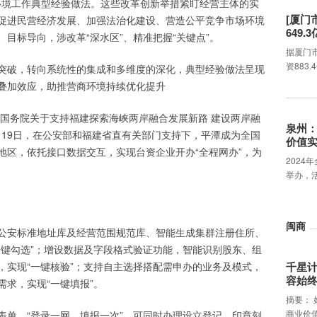
商环境工作典型经验做法。这些改革创新举措紧盯经营主体的实
[厦门
促进民营经济发展、加强法治化建设、营造公平竞争市场环境
649.
目标导向，涉改革“深水区”、精准把握“关键点”。
据厦门
资883
突破，转向系统性的集成和多维度的深化，典型经验做法呈现
叠加效应，助推营商环境持续优化提升
 国务院关于支持福建探索海峡两岸融合发展新路 建设两岸融
泉州
0月19日，在公安部和福建省直有关部门支持下，平潭成为全国
价值
地区，依托接口数据交互，实现台资企业开办“全程网办”，为
2024
举办，
闽商
公安标准地址库及经营范围规范库、智能生成集群注册住所、
一键勾选”；增设数据及字段格式验证功能，智能识别股东、组
，实现“一键核验”；支持自主选择搭配需申办的业务及模式，
千星
容始
求，实现“一键填报”。
摘要：
商业价
表单，“登录一网、填报一次”，可同时办理设立登记、印章刻