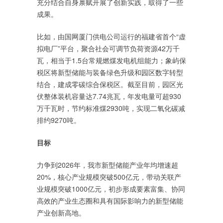
充分结合自身禀赋开展了创新实践，取得了一些
成果。
比如，由国网厦门供电公司运行的福建省首个“虚
拟电厂”平台，聚合社会可调节负荷资源42万千
瓦，相当于1.5台常规燃煤发电机组能力；象屿保
税区将新型储能与装备绿色升级和园区数字转型
结合，建成零碳综合保税区。截至目前，园区光
伏整体装机容量达7.74兆瓦，年发电量可超930
万千瓦时，节约标准煤2930吨，实现二氧化碳减
排约9270吨。
目标
力争到2026年，我市新型储能产业年均增速超
20%，核心产业规模突破500亿元，带动关联产
业规模突破1000亿元，初步形成要素富集、协同
高效的产业生态圈和具有国际影响力的新型储能
产业创新高地。