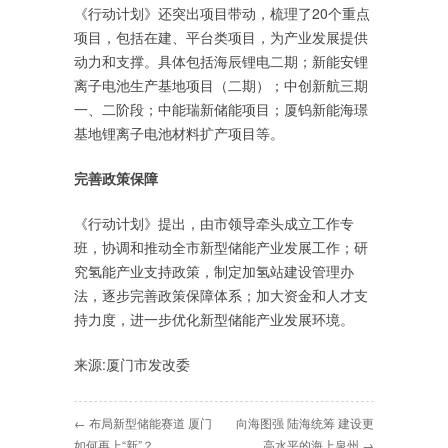
《行动计划》还突出项目带动，梳理了20个重点
项目，包括在建、平台类项目，为产业发展提供
动力和支撑。具体包括海辰锂电二期；新能安锂
离子电池生产基地项目（二期）；中创新航三期
一、二阶段；中能瑞新储能项目；厦钨新能海璟
基地锂离子电池材料扩产项目等。
完善政策保障
《行动计划》提出，由市领导牵头成立工作专
班，协调和推动全市新型储能产业发展工作；研
究氢能产业支持政策，制定加氢站建设管理办
法，逐步完善政策保障体系；加大资金和人才支
持力度，进一步优化新型储能产业发展环境。
来源:厦门市发改委
← 布局新型储能赛道 厦门
向海图强 陆海统筹 建设更
如何再上“新”？
高水平的海上泉州 →