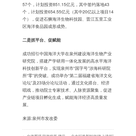
57个，计划投资851.15亿元，其中签约落地43
个，计划投资654.55亿元（其中20亿以上项目14
个），促进石狮海洋生物科技园、晋江五里工业
区海洋食品园成形成势。
二是抓平台、促赋能
成功招引中国海洋大学在泉州建设海洋生物产业
研究院，搭建产学研用一体化发展的高水平海洋
科技创新平台，实现泉州市“国字号”涉海科研院
所“零”的突破。成功举办“第二届福建省海洋文化
论坛”及23场分论坛活动，通过文化搭台、经济
唱戏，推动院士专家技术、人脉资源聚集，促进
产业链项目孵化生成，赋能海洋经济高质量发
展。
来源:泉州市发改委
← 向海图强 陆海统筹 建设
全力打造新时代“海上漳州”