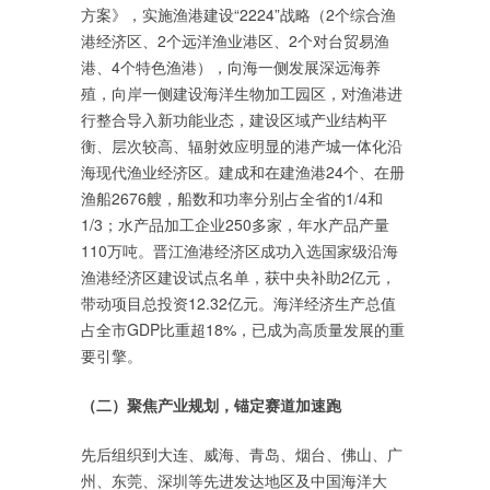
方案》，实施渔港建设“2224”战略（2个综合渔
港经济区、2个远洋渔业港区、2个对台贸易渔
港、4个特色渔港），向海一侧发展深远海养
殖，向岸一侧建设海洋生物加工园区，对渔港进
行整合导入新功能业态，建设区域产业结构平
衡、层次较高、辐射效应明显的港产城一体化沿
海现代渔业经济区。建成和在建渔港24个、在册
渔船2676艘，船数和功率分别占全省的1/4和
1/3；水产品加工企业250多家，年水产品产量
110万吨。晋江渔港经济区成功入选国家级沿海
渔港经济区建设试点名单，获中央补助2亿元，
带动项目总投资12.32亿元。海洋经济生产总值
占全市GDP比重超18%，已成为高质量发展的重
要引擎。
（二）聚焦产业规划，锚定赛道加速跑
先后组织到大连、威海、青岛、烟台、佛山、广
州、东莞、深圳等先进发达地区及中国海洋大