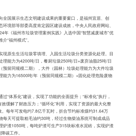
向全国展示生态文明建设成果的重要窗口，是福州宜居、创
态环境部等部委高度肯定园区建设成效，中央人民政府网站、
24年《福州市垃圾管理案例实践》入选中国“智慧减废城市”优
介“福州模式”。
实现原生生活垃圾零填埋、入园生活垃圾分类资源化处理。目
能力为4200吨/日，餐厨垃圾250吨/日+废弃油脂25吨/日
日（预留同规模二期），大件（园林）垃圾处理能力为大件垃圾
处理能力为16500吨/年（预留同规模二期）+固化处理危险废物
通过“体系化”建设，实现了功能的全面提升；“标准化”执行，
有效缓解了财政压力；“循环化”利用，实现了资源的最大化整
。每年可发电约7.8亿千瓦时，折合节约标准煤约31.64万
弃物每天可提取粗毛油约30吨，经过生物柴油系统可制成成品
理炉渣1050吨，每吨炉渣可生产315块标准水泥砖，实现炉渣
能降碳工作。