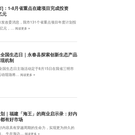
市]：1-8月省重点在建项目完成投资
3亿元
市发改委消息，我市131个省重点项目年度计划投
»
.4亿元，…
阅读更多
：全国生态日｜永春县探索创新生态产品
实现机制
年全国生态日主场活动定于8月15日在我省三明市
»
活动现场将…
阅读更多
计划｜福建「海王」的商业启示录：好内
终都有好市场
 好内容具有穿越周期的生命力，实现更为持久的
»
值。 生在海边…
阅读更多