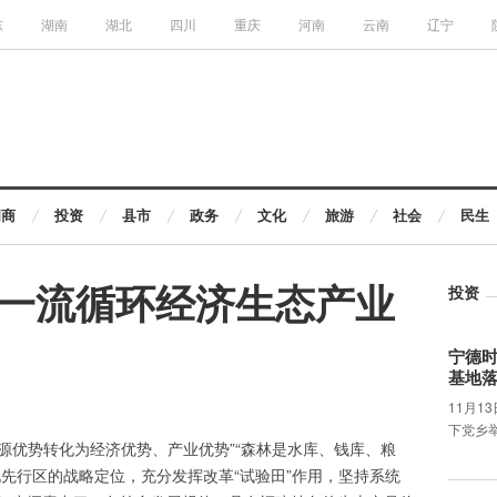
东
湖南
湖北
四川
重庆
河南
云南
辽宁
闽商
投资
县市
政务
文化
旅游
社会
民生
一流循环经济生态产业
投资
宁德
基地
11月1
下党乡
资源优势转化为经济优势、产业优势”“森林是水库、钱库、粮
先行区的战略定位，充分发挥改革“试验田”作用，坚持系统