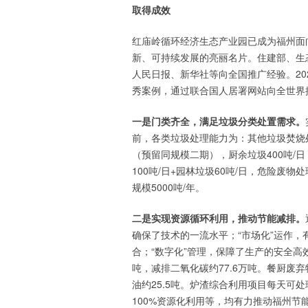
取得成效
红庙岭循环经济生态产业园已成为福州面
新、可持续发展的亮丽名片。住建部、生
人民日报、新华社等向全国推广经验。20
秀案例，通过联合国人居署网站向全世界推
一是门类齐全，满足垃圾分类处置需求。
前，各类垃圾处理能力为：其他垃圾焚烧处理
（预留同规模二期），厨余垃圾400吨/
100吨/日+园林垃圾60吨/日，危险废物
规模5000吨/年。
二是实现资源循环利用，推动节能减排。
确保了技术的一流水平；“市场化”运作，
合；“数字化”管理，保障了生产的安全高效
吨，减排二氧化碳约77.6万吨。餐厨废
油约25.5吨。炉渣综合利用项目每天可处
100%资源化利用等，均有力推动福州节