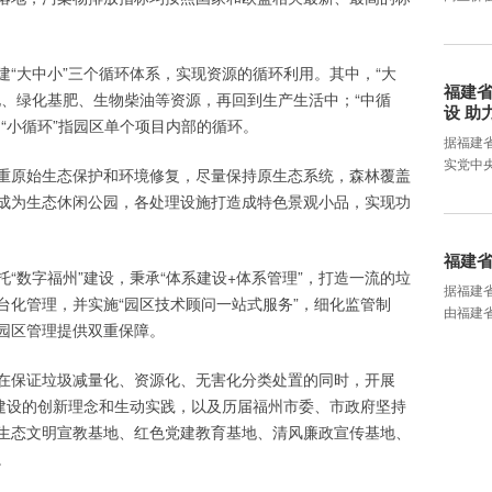
建“大中小”三个循环体系，实现资源的循环利用。其中，“大
福建
电、绿化基肥、生物柴油等资源，再回到生产生活中；“中循
设 助
“小循环”指园区单个项目内部的循环。
据福建
实党中
重原始生态保护和环境修复，尽量保持原生态系统，森林覆盖
设成为生态休闲公园，各处理设施打造成特色景观小品，实现功
福建
托“数字福州”建设，秉承“体系建设+体系管理”，打造一流的垃
据福建省
台化管理，并实施“园区技术顾问一站式服务”，细化监管制
由福建
园区管理提供双重保障。
在保证垃圾减量化、资源化、无害化分类处置的同时，开展
明建设的创新理念和生动实践，以及历届福州市委、市政府坚持
生态文明宣教基地、红色党建教育基地、清风廉政宣传基地、
。