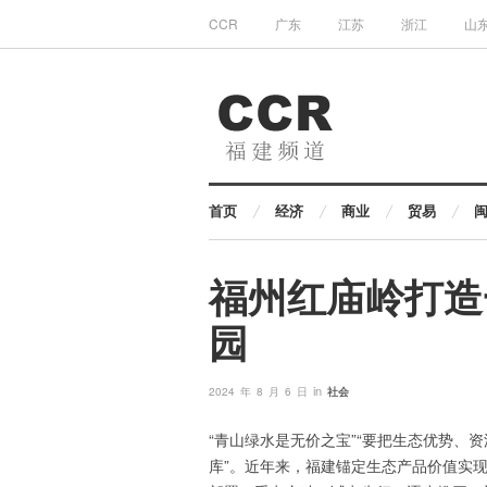
CCR
广东
江苏
浙江
山
首页
经济
商业
贸易
福州红庙岭打造
园
in
2024 年 8 月 6 日
社会
“青山绿水是无价之宝”“要把生态优势、
库”。近年来，福建锚定生态产品价值实现