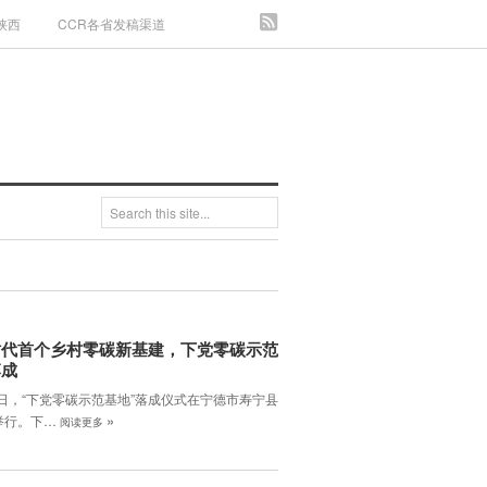
陕西
CCR各省发稿渠道
时代首个乡村零碳新基建，下党零碳示范
落成
3日，“下党零碳示范基地”落成仪式在宁德市寿宁县
»
举行。下…
阅读更多