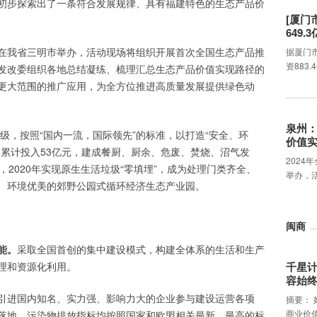
初步探索出了一条符合发展规律、具有福建特色的生态产品价
[厦门
649.
5日在我省三明市举办，活动现场将组织开展首次全国生态产品推
据厦门
资883
发改委组织各地总结凝练、梳理汇总生态产品价值实现路径的
更大范围的推广应用，为全方位推进高质量发展提供绿色动
泉州
升级，按照“国内一流，国际领先”的标准，以打造“安全、环
价值
，累计投入53亿元，建成餐厨、厨余、危废、焚烧、沼气发
2024
，2020年实现原生生活垃圾“零填埋”，成为处理门类齐全、
举办，
、环境优美的郊野公园式循环经济生态产业园。
闽商
能。
采取全国首创的集中建设模式，构建全体系的生活和生产
理和资源化利用。
千星
容始
引进国内知名、实力强、影响力大的企业参与建设运营各项
摘要：
商业价
落地，污染物排放指标均按照国家和欧盟相关最新、最高的标