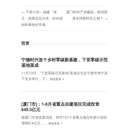
← 千星计划｜福建「海
厦门时尚产业崛起，能否跻
王」的商业启示录：好内容
身全球新时尚之都？ →
始终都有好市场
投资
宁德时代首个乡村零碳新基建，下党零碳示范
基地落成
11月13日，“下党零碳示范基地”落成仪式在宁德市寿宁县
»
下党乡举行。下…
阅读更多
[厦门市]：1-8月省重点在建项目完成投资
649.3亿元
据厦门市发改委消息，我市131个省重点项目年度计划投
»
资883.4亿元，…
阅读更多