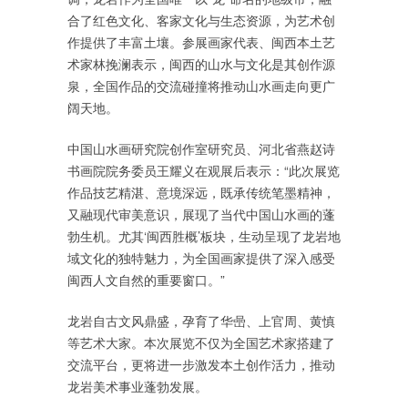
合了红色文化、客家文化与生态资源，为艺术创
作提供了丰富土壤。参展画家代表、闽西本土艺
术家林挽澜表示，闽西的山水与文化是其创作源
泉，全国作品的交流碰撞将推动山水画走向更广
阔天地。
中国山水画研究院创作室研究员、河北省燕赵诗
书画院院务委员王耀义在观展后表示：“此次展览
作品技艺精湛、意境深远，既承传统笔墨精神，
又融现代审美意识，展现了当代中国山水画的蓬
勃生机。尤其‘闽西胜概’板块，生动呈现了龙岩地
域文化的独特魅力，为全国画家提供了深入感受
闽西人文自然的重要窗口。”
龙岩自古文风鼎盛，孕育了华喦、上官周、黄慎
等艺术大家。本次展览不仅为全国艺术家搭建了
交流平台，更将进一步激发本土创作活力，推动
龙岩美术事业蓬勃发展。