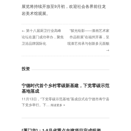
展览将持续开放至9月初，欢迎社会各界前往龙
岩美术馆观展。
← 第十八届厨卫行业高峰
“髹光绘影——漆画艺术家
论坛在厦门成功举办，聚焦
作品联展”在福州开幕，呈
卫浴品牌国际化
现漆艺传承与创新多元面貌
→
投资
宁德时代首个乡村零碳新基建，下党零碳示范
基地落成
11月13日，“下党零碳示范基地”落成仪式在宁德市寿宁县
»
下党乡举行。下…
阅读更多
[厦门市]：1-8月省重点在建项目完成投资