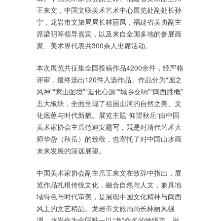
王来文，中国文联美术艺术中心展览处副处长孙
宁，龙岩市文旅局局长林丽凤，福建省美协副主
席梁明等领导嘉宾，以及来自全国多地的参展画
家、美术界代表共300余人出席活动。
本次展览共征集全国投稿作品4200余件，经严格
评审，最终选出120件入选作品。作品分为“国之
风神”“家山图境”“造化心源”“城乡交响”“闽西胜概”
五大板块，全面呈现了祖国山河的自然之美、文
化底蕴与时代新貌。展览主题“仰望秋岳”由中国
美术家协会主席范迪安题写，既是对清代艺术大
师华嵒（秋岳）的致敬，也寄托了对中国山水画
未来发展的深远展望。
中国美术家协会副主席王来文在致辞中指出，展
览作品扎根传统文化，融合自然与人文，兼具地
域特色与时代审美，是展现中国文化精神与闽西
风土的文艺精品。龙岩市文旅局局长林丽凤强
调，龙岩作为全国唯一以“龙”命名的地级市，融