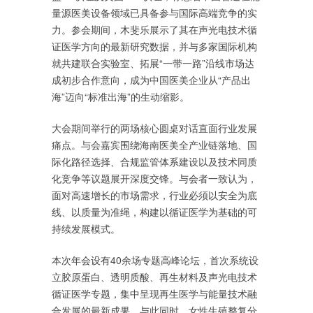
量源医美设备领域已具备参与国际高端竞争的实
力。参会期间，木斐乐展示了其在声光电技术循
证医学方向的最新研究数据，并与多家国际机构
就共建联合实验室、拓展“一带一路”沿线市场达
成初步合作意向，成为中国医美企业从“产品出
海”迈向“标准出海”的生动缩影。
大会期间举行的两场核心圆桌对话直面行业发展
痛点。与会嘉宾围绕海南医美全产业链落地、国
际化路径选择、合规监管体系建设以及技术同质
化竞争等议题展开深度交锋。与会者一致认为，
面对高速增长的市场需求，行业必须以安全为底
线、以质量为准绳，构建以循证医学为基础的可
持续发展模式。
本次年会设有40余场专题高峰论坛，首次系统设
立胶原蛋白、透明质酸、再生材料及声光电技术
循证医学专题，集中呈现再生医学与能量技术融
合发展的最新成果。与此同时，女性生殖整复分