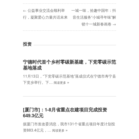
← 公益事业交流会顺利举
一城一味，拾趣中国年：抖
行，凝聚爱心力量共话未来
音生活服务“小城寻年味”解
锁十一城新春画卷 →
投资
宁德时代首个乡村零碳新基建，下党零碳示范
基地落成
11月13日，“下党零碳示范基地”落成仪式在宁德市寿宁县
»
下党乡举行。下…
阅读更多
[厦门市]：1-8月省重点在建项目完成投资
649.3亿元
据厦门市发改委消息，我市131个省重点项目年度计划投
»
资883.4亿元，…
阅读更多