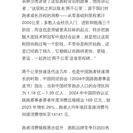
表林少杰讲述了这双跑鞋背后的故事，他告诉记
者，“这双鞋之所以取名‘两千公里’，源于我们对
跑者成长历程的洞察——从零基础到里程累计
2000公里，多数人会经历入门、进阶和瓶颈三个
阶段，而这也是突破更高目标的起点。特步把旗
舰大底技术和冠军中底结合起来，就是想让这双
鞋陪你跑过每一个阶段。不管你是刚开始跑，还
是已经跑了很久，它都能让你跑得更快、更稳、
更远，一起跨过‘两千公里’这道里程碑。”
两千公里快速迭代这几年，也是中国跑者快速增
长的时期，中国田径协会《2024中国路跑赛事蓝
皮书》指出，当前中国经常跑步人口的合理区间
为 1.18 亿 – 1.39 亿人， 2024 年中国田协认证
路跑赛事参赛者年度消费总规模达 168 亿元，较
2023 年增长 26%，跑者人均年项目直接消费与
间接消费增长至14141 元。
跑者消费规模逐步提升，跑鞋品牌竞争日趋白热