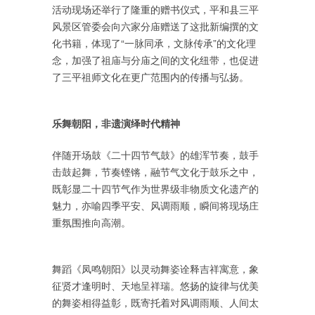
活动现场还举行了隆重的赠书仪式，平和县三平
风景区管委会向六家分庙赠送了这批新编撰的文
化书籍，体现了“一脉同承，文脉传承”的文化理
念，加强了祖庙与分庙之间的文化纽带，也促进
了三平祖师文化在更广范围内的传播与弘扬。
乐舞朝阳，非遗演绎时代精神
伴随开场鼓《二十四节气鼓》的雄浑节奏，鼓手
击鼓起舞，节奏铿锵，融节气文化于鼓乐之中，
既彰显二十四节气作为世界级非物质文化遗产的
魅力，亦喻四季平安、风调雨顺，瞬间将现场庄
重氛围推向高潮。
舞蹈《凤鸣朝阳》以灵动舞姿诠释吉祥寓意，象
征贤才逢明时、天地呈祥瑞。悠扬的旋律与优美
的舞姿相得益彰，既寄托着对风调雨顺、人间太