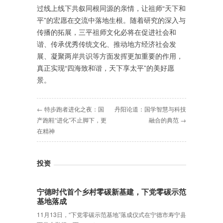
过线上线下共叙同根同源的亲情，让祖师“天下和
平”的宏愿在交流中落地生根。随着研究的深入与
传播的拓展，三平祖师文化必将在促进社会和
谐、传承优秀传统文化、推动地方经济社会发
展、凝聚两岸共识等方面发挥更加重要的作用，
真正实现“四海致和谐，天下享太平”的美好愿
景。
← 特步跑者进化之夜：国
丹阳论道：国学智慧与科技
产跑鞋“进化”不止脚下，更
融合的典范 →
在精神
投资
宁德时代首个乡村零碳新基建，下党零碳示范
基地落成
11月13日，“下党零碳示范基地”落成仪式在宁德市寿宁县