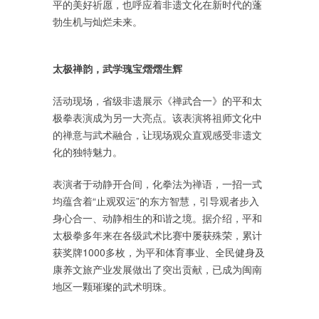
平的美好祈愿，也呼应着非遗文化在新时代的蓬
勃生机与灿烂未来。
太极禅韵，武学瑰宝熠熠生辉
活动现场，省级非遗展示《禅武合一》的平和太
极拳表演成为另一大亮点。该表演将祖师文化中
的禅意与武术融合，让现场观众直观感受非遗文
化的独特魅力。
表演者于动静开合间，化拳法为禅语，一招一式
均蕴含着“止观双运”的东方智慧，引导观者步入
身心合一、动静相生的和谐之境。据介绍，平和
太极拳多年来在各级武术比赛中屡获殊荣，累计
获奖牌1000多枚，为平和体育事业、全民健身及
康养文旅产业发展做出了突出贡献，已成为闽南
地区一颗璀璨的武术明珠。